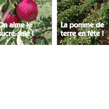
On aime le
La pomme de
sucré-salé !
terre en fête !