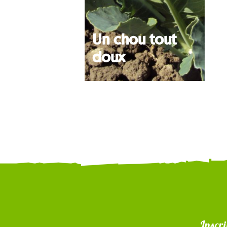
Un chou tout
doux
Inscri