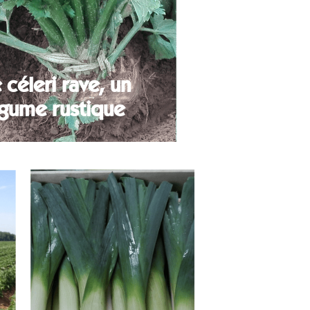
 céleri rave, un
égume rustique