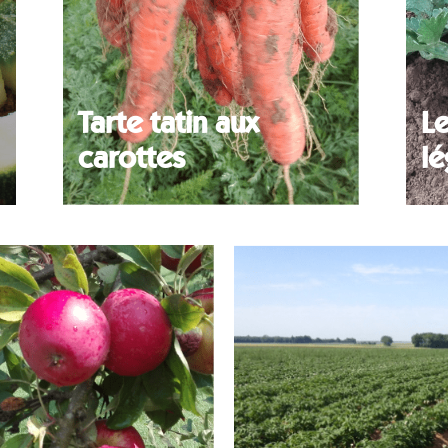
Tarte tatin aux
Le
carottes
l