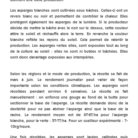
Les asperges blanches sont cultivées sous bâches. Celles-ci ont un
revers blanc ou noir et permettent de contrôler la chaleur. Elles
protègent également les asperges de la lumière. Si le producteur
décide de mettre la bâche avec le noir sur le dessus, cette couleur
attire le soleil et réchauffe alors la terre. En revanche la couleur
blanche reflète les rayons du soleil. Cela permet de ralentir la
production. Les asperges vertes elles, sont exposées tout au long
de la culture au soleil : elles ne sont ni butées ni bâchées. Elles
sont donc davantage exposées aux intempéries.
Selon les régions et le mode de production, la récolte se fait de
mars à juin. Le rendement journalier peut varier de façon
importante selon les conditions climatiques. Les asperges sont
récoltées pendant environ 6 semaines. La récolte se fait
manuellement : on enfonce une gouge au fond de la butte pour
sectionner la base de l’asperge. La récolte demande donc de la
dextérité pour ne pas abimer l’asperge ainsi que la base de la
racine. Le rendement moyen est de 6T-8T/ha pour l’asperge
blanche, pour la verte : 5T-7T/ha. Pour un cueilleur expérimenté : 7-
10kg/heure.
Une fois récoltées, les asperges sont lavées, calibrées puis