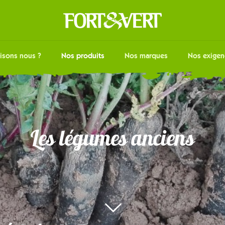
isons nous ?
Nos produits
Nos marques
Nos exigen
Les légumes anciens