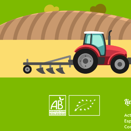
Li
Act
Es
Con