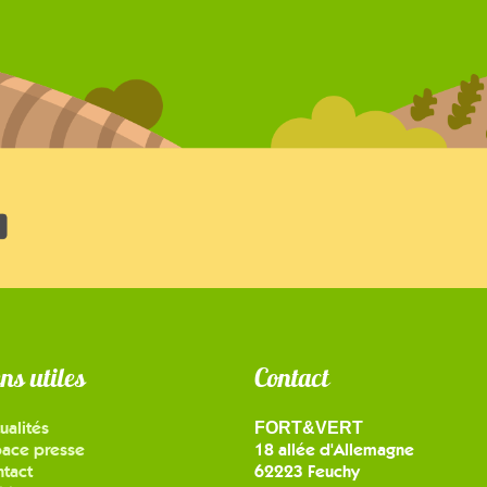
ens utiles
Contact
ualités
FORT&VERT
pace presse
18 allée d'Allemagne
tact
62223 Feuchy